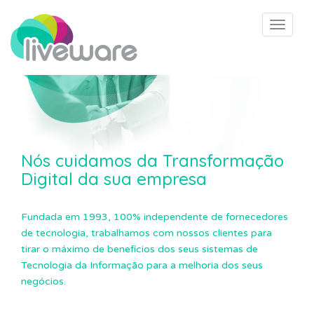
I
r
Toggle 
p
a
r
a
o
c
o
n
Nós cuidamos da Transformação
t
Digital da sua empresa
e
ú
d
Fundada em 1993, 100% independente de fornecedores
o
de tecnologia, trabalhamos com nossos clientes para
p
tirar o máximo de benefícios dos seus sistemas de
r
Tecnologia da Informação para a melhoria dos seus
i
negócios.
n
c