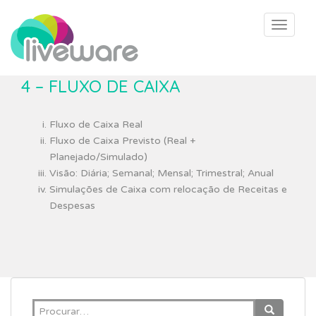
I
r
Toggle 
p
a
r
4 – FLUXO DE CAIXA
a
o
c
Fluxo de Caixa Real
o
Fluxo de Caixa Previsto (Real +
n
Planejado/Simulado)
t
Visão: Diária; Semanal; Mensal; Trimestral; Anual
e
Simulações de Caixa com relocação de Receitas e
ú
Despesas
d
o
p
r
i
n
Search
c