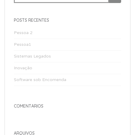
for:
i
p
POSTS RECENTES
a
l
Pessoa 2
Pessoa1
Sistemas Legados
Inovação
Software sob Encomenda
COMENTÁRIOS
ARQUIVOS